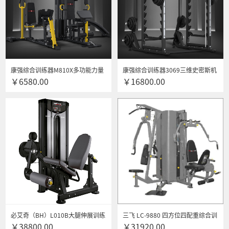
康强综合训练器M810X多功能力量
康强综合训练器3069三维史密斯机
￥6580.00
￥16800.00
器械家用健身器材四人站铸铁配重
健身器材专用
80KG
必艾奇（BH）L010B大腿伸展训练
三飞 LC-9880 四方位四配重综合训
￥38800.00
￥31920.00
器商用多功能力量综合训练健身房
练机