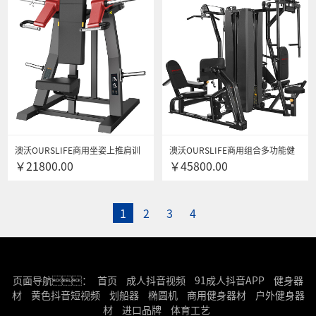
澳沃OURSLIFE商用坐姿上推肩训
澳沃OURSLIFE商用组合多功能健
￥21800.00
￥45800.00
练器L2003自由力量专项训练器悍
身器材四人站168综合训练器械健
马健身器材 送货安装
身房专用 健身器材
1
2
3
4
页面导航：
首页
成人抖音视频
91成人抖音APP
健身器
材
黄色抖音短视频
划船器
椭圆机
商用健身器材
户外健身器
材
进口品牌
体育工艺