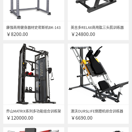
康强商用健身器材史密斯机BK-143
英吉多RELAX商用肱三头肌训练器
￥8200.00
￥24800.00
综合训练器 BK-143
L2014自由力量专项训练器悍马健
身器材 送货安装
乔山MATRIX系列多功能组合训练架
澳沃OURSLIFE倒蹬机综合训练器
￥120000.00
￥6690.00
VS-VFT-S30商用综合训练器健身房
45度斜蹲机商用家用腿部力量健身
专用健身器材
器材配(裸机-不带杠铃片)