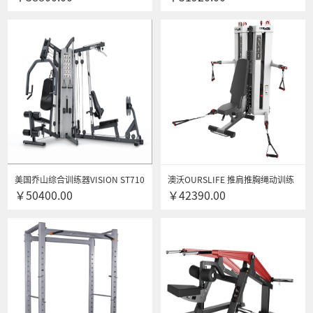
专用健身器材
美国乔山综合训练器VISION ST710
澳沃OURSLIFE 推肩推胸绳动训练
￥50400.00
￥42390.00
三方位综合训练器
站FTM5102商用健身房专用综合训
练器健身器材 送货到家