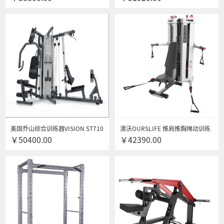
专用健身器材
美国乔山综合训练器VISION ST710
澳沃OURSLIFE 推肩推胸绳动训练
￥50400.00
￥42390.00
三方位综合训练器
站FTM5102商用健身房专用综合训
练器健身器材 送货到家