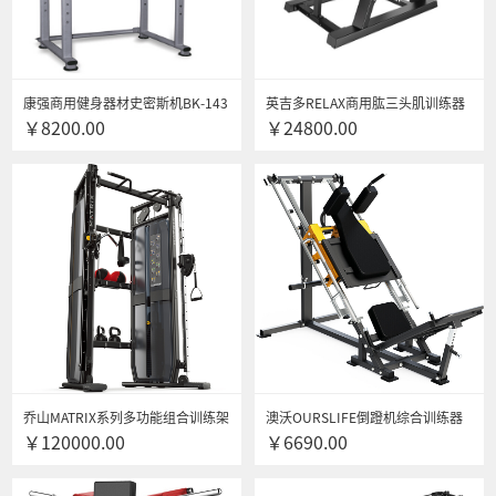
康强商用健身器材史密斯机BK-143
英吉多RELAX商用肱三头肌训练器
￥8200.00
￥24800.00
综合训练器 BK-143
L2014自由力量专项训练器悍马健
身器材 送货安装
乔山MATRIX系列多功能组合训练架
澳沃OURSLIFE倒蹬机综合训练器
￥120000.00
￥6690.00
VS-VFT-S30商用综合训练器健身房
45度斜蹲机商用家用腿部力量健身
专用健身器材
器材配(裸机-不带杠铃片)