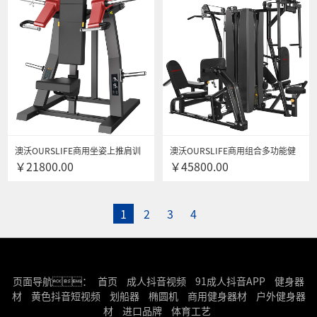
澳沃OURSLIFE商用坐姿上推肩训
澳沃OURSLIFE商用组合多功能健
￥21800.00
￥45800.00
练器L2003自由力量专项训练器悍
身器材四人站168综合训练器械健
马健身器材 送货安装
身房专用 健身器材
1
2
3
4
页面导航：
首页
成人抖音视频
91成人抖音APP
健身器
材
黄色抖音短视频
划船器
椭圆机
商用健身器材
户外健身器
材
进口品牌
体育工艺