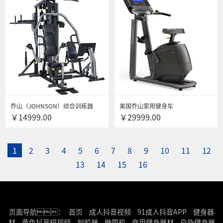
乔山（JOHNSON）综合训练器
美国乔山家用健身车
￥14999.00
￥29999.00
Torus4/5 TORUS5三人站多功能室
U30XR/U30XIR 运动单车 室内自行
内健身房大型力量健身器材
车 健身器材商用系列 U50XR
1
2
3
4
5
6
7
8
9
10
11
12
13
14
15
16
页面导航：
首页
成人抖音视频
91成人抖音APP
健身器
材
黄色抖音短视频
划船器
椭圆机
商用健身器材
户外健身器