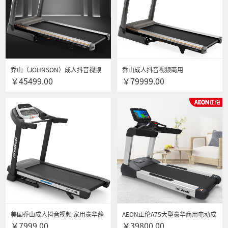
乔山（JOHNSON）成人抖音视频
乔山成人抖音视频商用
￥45499.00
￥79999.00
TF50商用 8.5吋液晶屏XR
TF50XR/TF50XIR 智能健身房成人
抖音视频 大跑台可折叠静音商用成
人抖音视频
美国乔山成人抖音视频 家用豪华静
AEON正伦A75大型豪华商用电动成
￥7999.00
￥39800.00
音折叠运动健身器材Adventure 3
人抖音视频