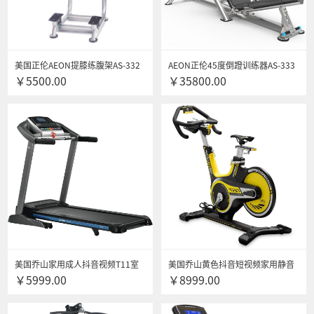
美国正伦AEON提膝练腹架AS-332
AEON正伦45度倒蹬训练器AS-333
￥5500.00
￥35800.00
专项训练器商用力量器械 健身房器
材
美国乔山家用成人抖音视频T11室
美国乔山黄色抖音短视频家用静音
￥5999.00
￥8999.00
内商务静音健身器材可折叠 送货安
健身车 室内自行车 运动健身器材
装
GR7